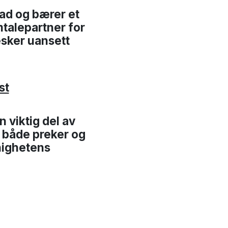
tad og bærer et
mtalepartner for
esker uansett
st
n viktig del av
n både preker og
nighetens