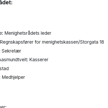
ådet:
e: Menighetsrådets leder
n: Regnskapsfører for menighetskassen/Storgata 18
: Sekretær
asmundtveit: Kasserer
stad
: Medhjelper
er: