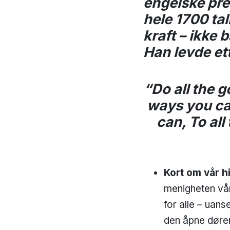
engelske pr
hele 1700 tal
kraft – ikke 
Han levde ett
“Do all the g
ways you can
can, To all
Kort om vår hi
menigheten vår
for alle – uans
den åpne døren