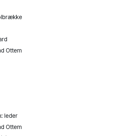
olbrække
kard
land Ottem
: leder
nd Ottem