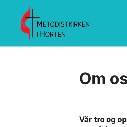
Om o
Vår tro og o