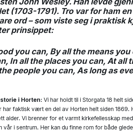
esten John Wesley. Han levde gje
let (1703-1791). Tro var for ham e
bare ord – som viste seg i praktisk k
er prinsippet:
ood you can, By all the means you c
, In all the places you can, At all 
 the people you can, As long as ev
storie i Horten:
Vi har holdt til i Storgata 18 helt si
 har faktisk vært en del av Horten helt siden 1869.
ett alder. Vi brenner for et varmt kirkefellesskap me
 vår i sentrum. Her kan du finne rom for både glede