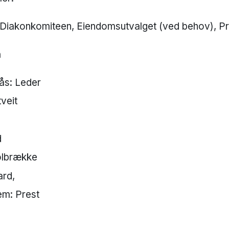
Diakonkomiteen, Eiendomsutvalget (ved behov), Pre
n
ås: Leder
veit
d
olbrække
​​​​​,
em: Prest