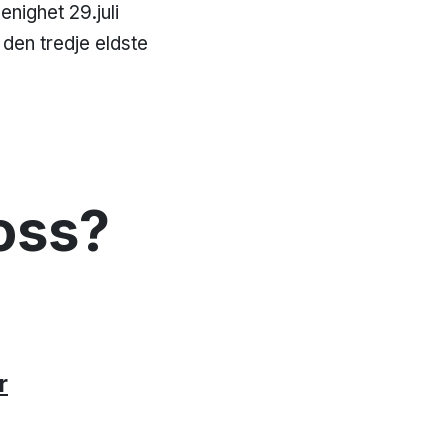
nighet 29.juli
 den tredje eldste
oss?
r