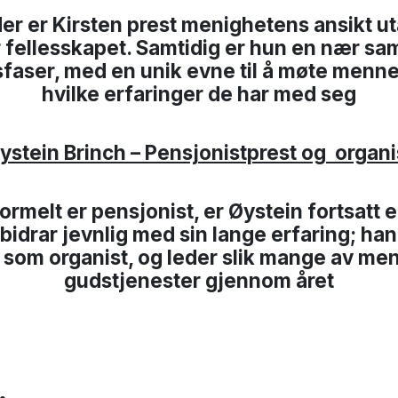
er er Kirsten prest menighetens ansikt u
r fellesskapet. Samtidig er hun en nær sa
livsfaser, med en unik evne til å møte menn
hvilke erfaringer de har med seg
ystein Brinch – Pensjonistprest og organi
rmelt er pensjonist, er Øystein fortsatt e
n bidrar jevnlig med sin lange erfaring; ha
 som organist, og leder slik mange av me
gudstjenester gjennom året