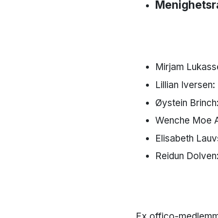
Menighetsr
Mirjam Lukass
Lillian Iverse
Øystein Brinch
Wenche Moe A
Elisabeth Lauv
Reidun Dolven
Ex offico-medlemm