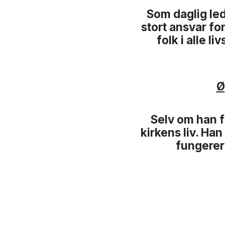
Som daglig led
stort ansvar fo
folk i alle 
Ø
Selv om han fo
kirkens liv. Ha
fungerer