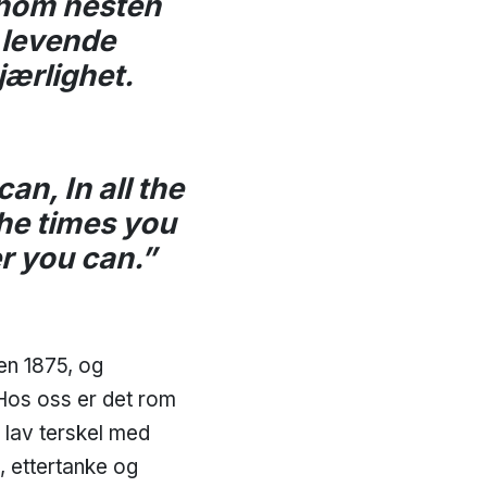
nnom nesten
n levende
jærlighet.
an, In all the
the times you
er you can.”
den 1875, og
 Hos oss er det rom
d lav terskel med
, ettertanke og